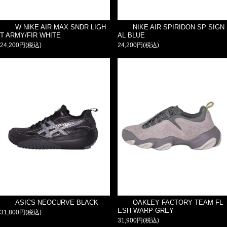
W NIKE AIR MAX SNDR LIGH
NIKE AIR SPIRIDON SP SIGN
T ARMY/FIR WHITE
AL BLUE
24,200円(税込)
24,200円(税込)
ASICS NEOCURVE BLACK
OAKLEY FACTORY TEAM FL
ESH WARP GREY
31,800円(税込)
31,900円(税込)