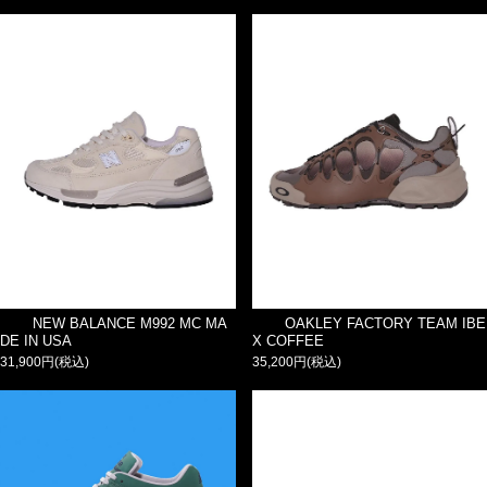
NEW BALANCE M992 MC MA
OAKLEY FACTORY TEAM IBE
DE IN USA
X COFFEE
31,900円(税込)
35,200円(税込)