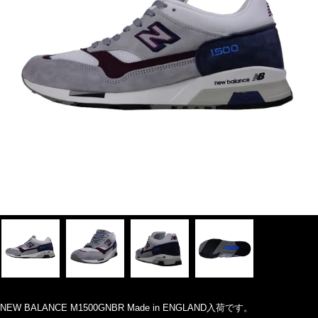
NEW BALANCE M1500GNBR Made in ENGLAND入荷です。