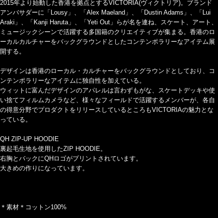
2015年より始動した香港を拠点とするVICTORIA(ヴィクトリア)。ブランド
アンバサダーに「Lousy」、「Alex Maeland」、「Dustin Adams」、「Lui
Araki」、「Kanji Haruta」、「Yeti Out」らが名を連ね、スケート、アート、
ミュージックシーンで活躍する多国籍のクリエイティブが集まる。香港のロ
ーカルカルチャーをバックグラウンドとしたコンテンポラリーなアイテム展
開する。
デザインは香港のローカル・カルチャーをバックグラウンドとしており、コ
ンテンポラリーなアイテムに独自性を加えている。
ウィットに富んだデザインのアパレルは言わずもがな、スケートデッキや使
い捨てフィルムカメラなど、様々なフィールドで活躍するメンバーが、各自
の得意分野でプロダクトをリリースしているところもVICTORIAの魅力とな
っている。
QH ZIP-UP HOODIE
裏起毛生地を使用したZIP HOODIE。
右胸とバックにQHロゴがプリントされています。
大きめの作りになっています。
＊素材＊コットン100%