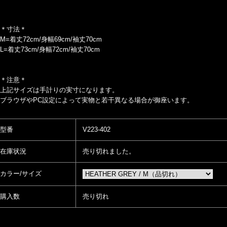
＊寸法＊
M=着丈72cm/身幅69cm/袖丈70cm
L=着丈73cm/身幅72cm/袖丈70cm
＊注意＊
上記サイズは手計りの実寸になります。
ブラウザやPC設定によって実物と若干異なる場合が御座います。
型番
V223-402
在庫状況
売り切れました。
カラー/サイズ
購入数
売り切れ