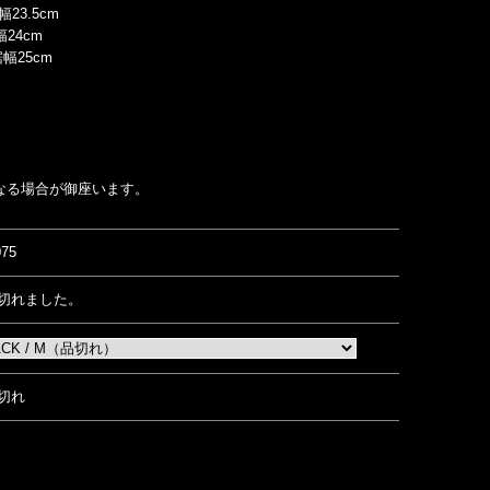
23.5cm
幅24cm
裾幅25cm
なる場合が御座います。
075
切れました。
切れ