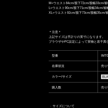
M=ウエスト84cm/股下72cm/股幅33cm/裾幅
L=ウエスト90cm/股下71cm/股幅34cm/裾
XL=ウエスト92cm/股下73cm/股幅35cm/
＊注意＊
上記サイズは手計りの実寸になります。
ブラウザやPC設定によって実物と若干異
型番
IMT
在庫状況
売り
カラー/サイズ
購入数
売り
サイズについて