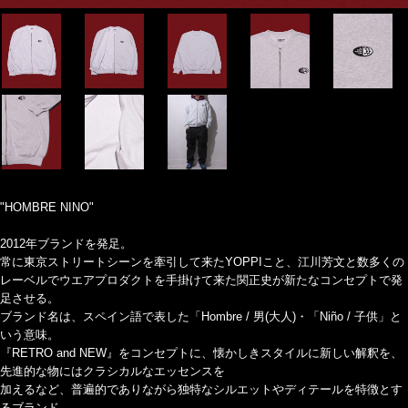
"HOMBRE NINO"
2012年ブランドを発足。
常に東京ストリートシーンを牽引して来たYOPPIこと、江川芳文と数多くの
レーベルでウエアプロダクトを手掛けて来た関正史が新たなコンセプトで発
足させる。
ブランド名は、スペイン語で表した「Hombre / 男(大人)・「Niño / 子供」と
いう意味。
『RETRO and NEW』をコンセプトに、懐かしきスタイルに新しい解釈を、
先進的な物にはクラシカルなエッセンスを
加えるなど、普遍的でありながら独特なシルエットやディテールを特徴とす
るブランド。