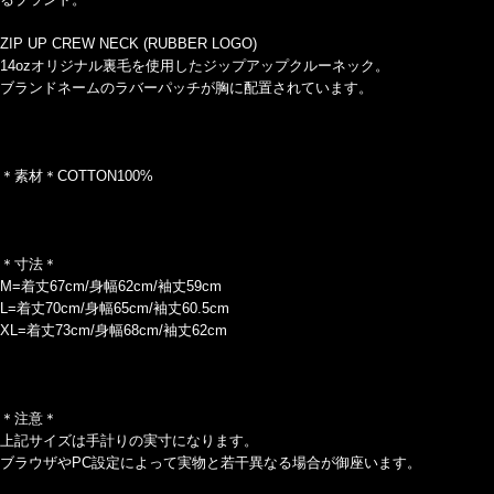
ZIP UP CREW NECK (RUBBER LOGO)
14ozオリジナル裏毛を使用したジップアップクルーネック。
ブランドネームのラバーパッチが胸に配置されています。
＊素材＊COTTON100%
＊寸法＊
M=着丈67cm/身幅62cm/袖丈59cm
L=着丈70cm/身幅65cm/袖丈60.5cm
XL=着丈73cm/身幅68cm/袖丈62cm
＊注意＊
上記サイズは手計りの実寸になります。
ブラウザやPC設定によって実物と若干異なる場合が御座います。