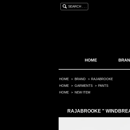
SEARCH . . .
HOME
BRAN
HOME
>
BRAND
>
RAJABROOKE
HOME
>
GARMENTS
>
PANTS
HOME
>
NEW ITEM
RAJABROOKE " WINDBREA