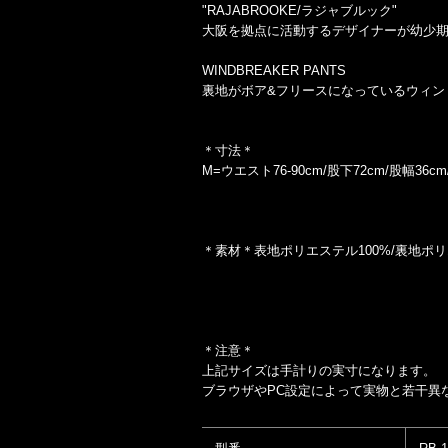
"RAJABROOKE/ラジャブルック"
大阪を拠点に活動するデザイナーが幼少
WINDBREAKER PANTS
裏地がボア&フリースになっているウィント
＊寸法＊
M=ウエスト76-90cm/股下72cm/股幅36cm
＊素材＊表地ポリエステル100%/裏地ポリ
＊注意＊
上記サイズは手計りの実寸になります。
ブラウザやPC設定によって実物と若干異