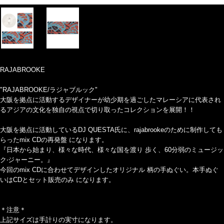
RAJABROOKE
"RAJABROOKE/ラジャブルック"
大阪を拠点に活動するデザイナーが幼少期を過ごしたマレーシアに代表され
るアジアの文化を独自の視点で切り取ったコレクションを展開！！
大阪を拠点に活動しているDJ QUESTA氏に、rajabrookeのために制作しても
らったmix CDの再発盤 になります。
『日本から始まり、様々な時代、様々な国を渡り 歩く、60分弱のミュージッ
ク‧ジャーニー。』
今回のmix CDに合わせてデザインしたオリジナル 柄の手ぬぐい。本手ぬぐ
いはCDとセット販売のみ になります。
＊注意＊
上記サイズは手計りの実寸になります。